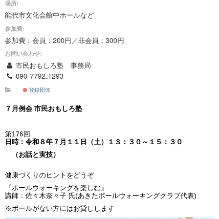
場所:
能代市文化会館中ホールなど
参加費:
参加費：会員：200円／非会員：300円
お問い合わせ:
市民おもしろ塾 事務局
090-7792₋1293
登録団体
７月例会 市民おもしろ塾
第176回
日時：令和８年７
月１１
日（土）１３：３０～１５
：３０
（お話と実技）
健康づくりのヒントをどうぞ
『ポールウォーキングを楽しむ』
講師：佐々木奈々子 氏(あきたポールウォーキングクラブ代表)
※ポールがない方にはお貸しします