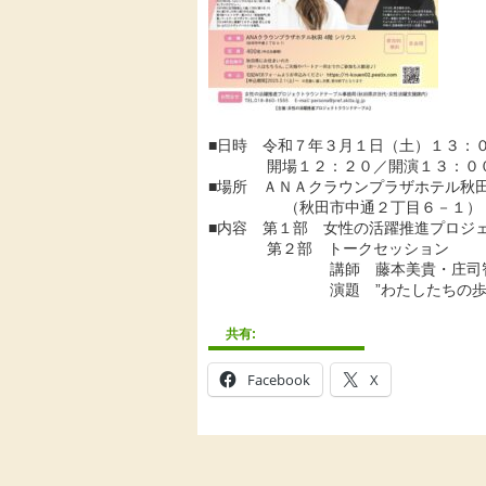
■日時 令和７年３月１日（土）１３：
開場１２：２０／開演１３：０
■場所 ＡＮＡクラウンプラザホテル秋
（秋田市中通２丁目６－１）
■内容 第１部 女性の活躍推進プロジ
第２部 トークセッション
講師 藤本美貴・庄司智
演題 ”わたしたちの歩み方” 
共有:
Facebook
X