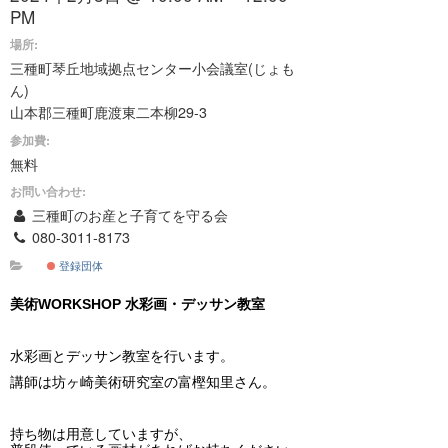
PM
場所:
三種町琴丘地域拠点センター小会議室(じょも
ん)
山本郡三種町鹿渡東二本柳29-3
参加費:
無料
お問い合わせ:
三種町のお産と子育てを守る会
080-3011-8173
登録団体
美術WORKSHOP 水彩画・デッサン教室
水彩画とデッサン教室を行います。
講師は坊ヶ崎美術研究室の富樫知里さん。
持ち物は用意していますが、