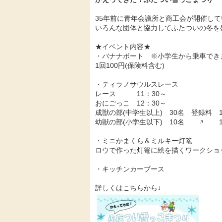
35年前に青年会議所と商工会が開催し
いろんな団体と協力してふたついの冬を
★イベント内容★
・バナナボート ※小学生から乗車でき
1回100円(保険料含む)
・ティラノサウルスレース
レース 11：30～
おにごっこ 12：30～
成獣の部(中学生以上) 30名 登録料 1,
幼獣の部(小学生以下) 10名 〃 1,
・ミニかまくら＆ミルキー灯篭
ロウで作った灯篭に絵を描くワークショ
・キッチンカーブース
詳しくはこちらから↓