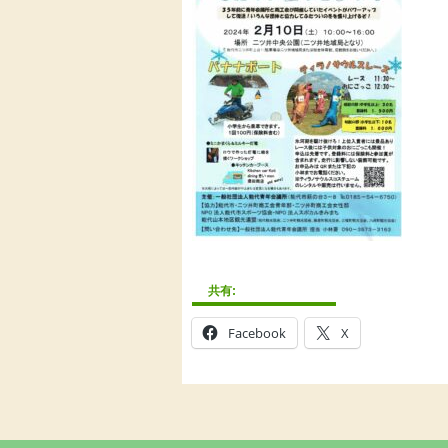
共有:
Facebook
X