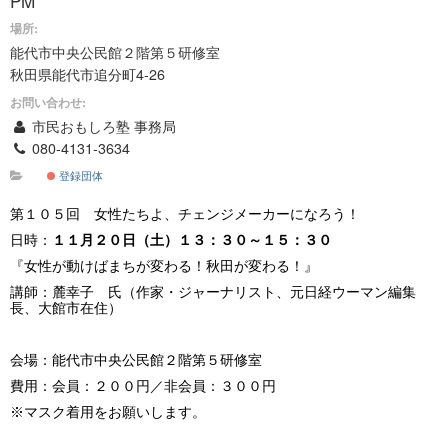
PM
場所:
能代市中央公民館２階第５研修室
秋田県能代市追分町4-26
お問い合わせ:
市民おもしろ塾 事務局
080-4131-3634
登録団体
第１０５回 女性たちよ、チェンジメーカーになろう！
日時：
１１月２０日（土）１３：３０～１５：３０
『女性が動けばまちが変わる！秋田が変わる！』
講師：麓幸子 氏（作家・ジャーナリスト、元日経ウーマン編集
長、大館市在住）
会場：能代市中央公民館２階第５研修室
費用：会員：２００円／非会員：３００円
※マスク着用をお願いします。