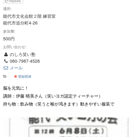
Repeats
場所:
能代市文化会館２階 練習室
能代市追分町4-26
参加費:
500円
お問い合わせ:
のしろ笑い塾
080-7987-4528
メール
登録団体
脳を元気に！
講師：伊藤 晴美さん（笑いヨガ認定ティーチャー）
持ち物：飲み物（笑うと喉が渇きます）動きやすい服装で