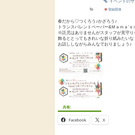
イベントの
登録団体
春だから♡つくろう♪かざろう♪
トランスパレントペーパー&Ｍａｍａ’ｓ
※託児はありませんがスタッフが見守り
飾るととってもきれいな折り紙みたいな
お話ししながらみんなでおりましょう♪
共有:
Facebook
X