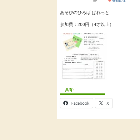
登録団体
あそびのひろば ぱれっと
参加費：200円（4才以上）
共有:
Facebook
X