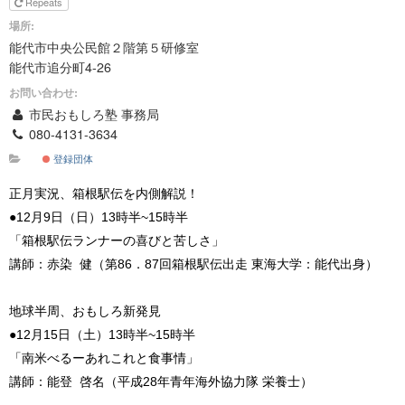
Repeats
場所:
能代市中央公民館２階第５研修室
能代市追分町4-26
お問い合わせ:
市民おもしろ塾 事務局
080-4131-3634
登録団体
正月実況、箱根駅伝を内側解説！
●12月9日（日）13時半~15時半
「箱根駅伝ランナーの喜びと苦しさ」
講師：赤染 健（第86．87回箱根駅伝出走 東海大学：能代出身）
地球半周、おもしろ新発見
●12月15日（土）13時半~15時半
「南米べるーあれこれと食事情」
講師：能登 啓名（平成28年青年海外協力隊 栄養士）