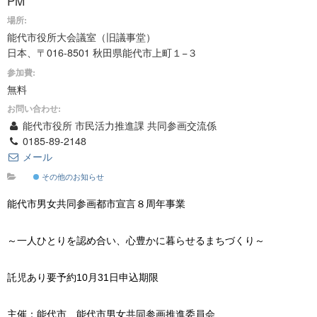
PM
場所:
能代市役所大会議室（旧議事堂）
日本、〒016-8501 秋田県能代市上町１−３
参加費:
無料
お問い合わせ:
能代市役所 市民活力推進課 共同参画交流係
0185-89-2148
メール
その他のお知らせ
能代市男女共同参画都市宣言８周年事業
～一人ひとりを認め合い、心豊かに暮らせるまちづくり～
託児あり要予約10月31日申込期限
主催：能代市、能代市男女共同参画推進委員会