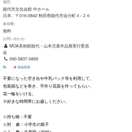
場所:
能代市文化会館 中ホール
日本、〒016-0842 秋田県能代市追分町４−２６
参加費:
無料
お問い合わせ:
MOA美術館能代・山本児童作品展実行委員
会
090-5837-0865
登録団体
不要になった空き缶や牛乳パック等を利用して、
包装紙などを巻き、手作り花器を作ってもらい、
花一輪をいける。
※好きな時間帯にお越しください。
☆持ち物：不要
☆対 象：小学生の親子
☆人 数：先着順（30組）