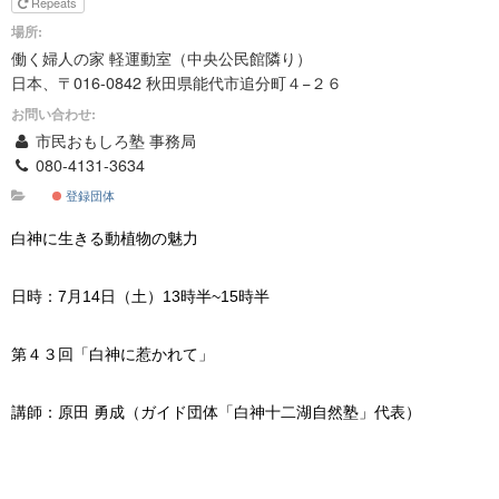
Repeats
場所:
働く婦人の家 軽運動室（中央公民館隣り）
日本、〒016-0842 秋田県能代市追分町４−２６
お問い合わせ:
市民おもしろ塾 事務局
080-4131-3634
登録団体
白神に生きる動植物の魅力
日時：7月14日（土）13時半~15時半
第４３回「白神に惹かれて」
講師：原田 勇成（ガイド団体「白神十二湖自然塾」代表）