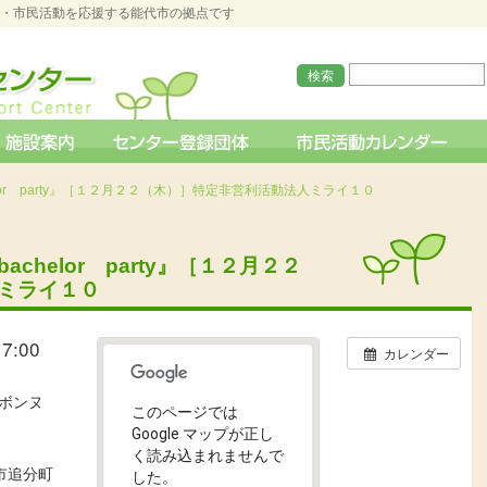
O・市民活動を応援する能代市の拠点です
lor party』［１２月２２（木）］特定非営利活動法人ミライ１０
helor party』［１２月２２
ミライ１０
7:00
カレンダー
ボンヌ
このページでは
Google マップが正し
く読み込まれませんで
代市追分町
した。