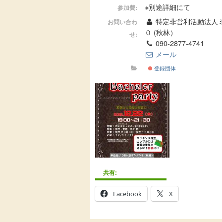
※別途詳細にて
参加費:
特定非営利活動法人
お問い合わ
０ (秋林）
せ:
090-2877-4741
メール
登録団体
共有:
Facebook
X