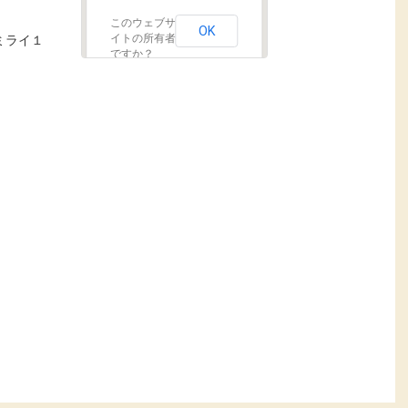
このウェブサ
OK
ミライ１
イトの所有者
ですか？