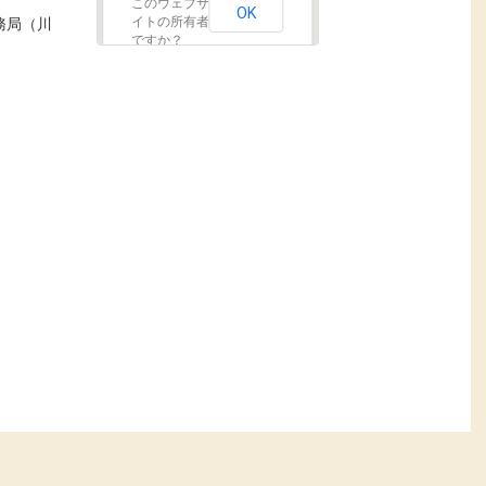
このウェブサ
OK
務局（川
イトの所有者
ですか？