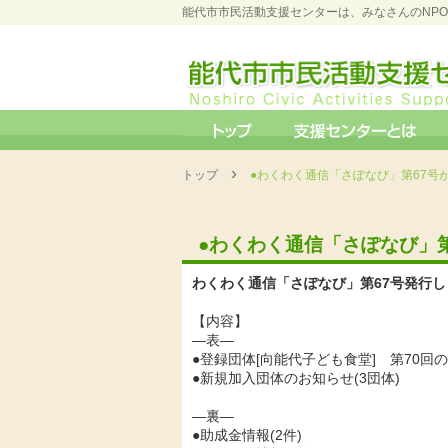
能代市市民活動支援センターは、みなさんのNP
›
トップ
●わくわく通信「さぽなび」第67号
●わくわく通信「さぽなび」
わくわく通信「さぽなび」第67号発行し
【内容】
―表―
●登録団体[向能代子ども食堂] 第70回
●新規加入団体のお知らせ(3団体)
―裏―
●助成金情報(2件)