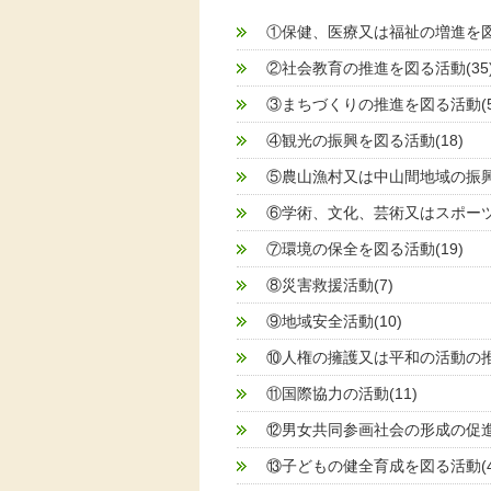
①保健、医療又は福祉の増進を図る
②社会教育の推進を図る活動(35
③まちづくりの推進を図る活動(5
④観光の振興を図る活動(18)
⑤農山漁村又は中山間地域の振興を
⑥学術、文化、芸術又はスポーツ
⑦環境の保全を図る活動(19)
⑧災害救援活動(7)
⑨地域安全活動(10)
⑩人権の擁護又は平和の活動の推進
⑪国際協力の活動(11)
⑫男女共同参画社会の形成の促進を
⑬子どもの健全育成を図る活動(4