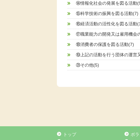
⑭情報化社会の発展を図る活動(9
⑮科学技術の振興を図る活動(7)
⑯経済活動の活性化を図る活動(1
⑰職業能力の開発又は雇用機会の
⑱消費者の保護を図る活動(7)
⑲上記の活動を行う団体の運営又
⑳その他(5)
トップ
ボラ