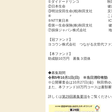
①ダイドードリンコ 秋田豪雨災
②日本生命 健康づくり
③明治安田生命(相)秋田支社
④ 〃 こども応援フ
⑤NTT東日本 ICT活用
⑥第一生命保険(株)秋田支社
⑦損保ジャパン株式会社 地域
【冠ファンド】
ヨコウン株式会社 つながる次世代ファ
【本ファンド】
助成額10万円 募集３団体
◆募集期間
令和5年10月1日(日) ※当日消印有効
※公開審査会は10月27日(金) 秋田
また、本ファンド10万円コースは書類
詳しくは
第29回募集要項
をご覧ください