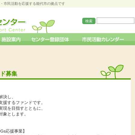
O・市民活動を応援する能代市の拠点です
ンド募集
解決し、
支援するファンドです。
実現を目指すとともに、
対象とします。
Gs応援事業】