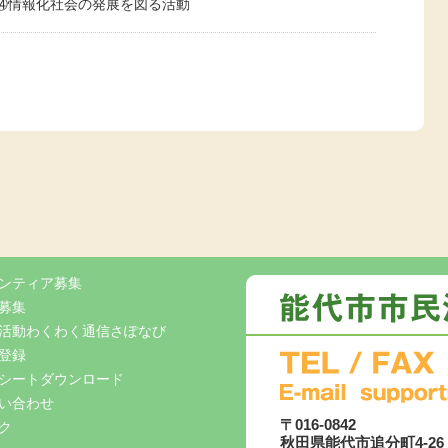
⑭情報化社会の発展を図る活動
ンティア募集
募集
活動わくわく通信さぽなび
登録
シートダウンロード
い合わせ
〒016-0842
ク
秋田県能代市追分町4-2