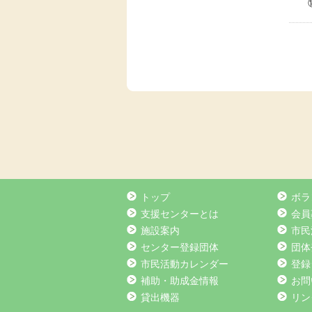
トップ
ボラ
支援センターとは
会員
施設案内
市民
センター登録団体
団体
市民活動カレンダー
登録
補助・助成金情報
お問
貸出機器
リン