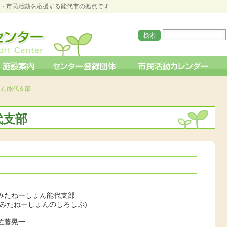
O・市民活動を応援する能代市の拠点です
ょん能代支部
代支部
みたねーしょん能代支部
(みたねーしょんのしろしぶ)
佐藤晃一