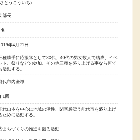
(さとうこういち)
支部長
4名
2019年4月21日
三種勝手に応援隊として30代、40代の男女数人で結成、イベ
ント、祭りなどの参加、その他三種を盛り上げる事なら何で
も活動する。
能代市内全域
年1回
能代山本を中心に地域の活性、閉塞感漂う能代市を盛り上げ
るために活動する。
③まちづくりの推進を図る活動