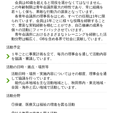
会員は40歳を超えると現役を退かなくてはなりません。
この年齢制限は青年会議所最大の特性であり、常に組織を
若々しく保ち、果敢な行動力の源泉となっています。
各青年会議所の理事長をはじめ、すべての任期は1年に限
られています。会員は1年ごとに様々な役職を経験すること
で、豊富な実戦経験を積むことができ、自己修練の成果を
個々の活動にフィードバックさせていけます。
青年会議所におけるさまざまなトレーニングを経験した活
動分野は幅広く、OBを含め各界で社会に貢献しています。
活動予定
１年ごとに事業計画を立て、毎月の理事会を通して活動内容
を協議・審議しています。
活動の日時・拠点・場所等
活動日時・場所・実施内容についてはその都度、理事会を通
して協議を行っています。
能代山本地域を主な活動地域とし、秋田県内・東北地域・
全国・海外と広い地域で活動しています。
活動分野
①保健、医療又は福祉の増進を図る活動