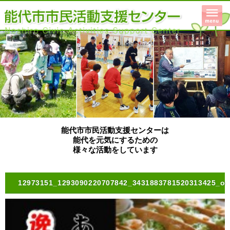
能代市市民活動支援センターは
能代を元気にするための
様々な活動をしています
12973151_1293090220707842_3431883781520313425_o