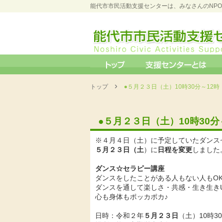
能代市市民活動支援センターは、みなさんのNP
›
トップ
●５月２３日（土）10時30分～12
●５月２３日（土）10時30
※４月４日（土）に予定していたダンス
５月２３日（土
）に
日程を変更
しました
ダンス☆セラピー講座
ダンスをしたことがある人もない人もO
ダンスを通して楽しさ・共感・生き生き
心も身体もポッカポカ♪
日時：令和２年
５月２３日
（土）10時3