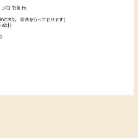
渋谷 智美 氏
室の換気、除菌を行っております）
の飲料
５